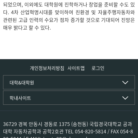
되었으며, 이외에도 대학원에 진학하거나 창업을 준비할 수도 있
다. 4차 산업혁명시대를 맞이하여 친환경 및 자율주행자동차와
관련된 고급 인력의 수요가 점차 증가할 것으로 기대되어 진망은
매우 밝다고 할 수 있다.
개인정보처리방침
사이트맵
로그인
인문사회·IT대학
대학&대학원
인문·문화학부
국립경국대학교
학내사이트
국어국문학전공
(재)국립경국대학교발전기금
중국어문·문화학전공
글로컬인재양성관(고시원)
한자문화콘텐츠학전공
공동실험실습관
문화유산학전공
공용S/W관리시스템
36729 경북 안동시 경동로 1375 (송천동) 국립경국대학교 공과
미디어문화커뮤니케이션학전공
공자학원
대학 자동차공학과 공학2호관 TEL 054-820-5814 / FAX 054-8
사학전공
공학교육인증시스템