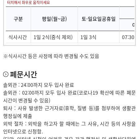
터치해서 좌우로 움직이세요
구분
평일(월~금)
토·일요일공휴일
아
식사시간
1일 2식(중식 제외)
1일 3식
07:30~
※식사시간 등은 사정에 따라 변경될 수도 있음
폐문시간
솔뫼관 : 24:00까지 모두 입사 완료
솔뫼관 : 02:00까지 모두 입사 완료(코로나19 확산에 따른 폐문
시간이 변경될 수 있음)
퇴사 : 사유 발생한 근거자료(휴학, 질병 등)를 첨부하여 생활관
행정실에 제출
외박 절차 : 외박을 하고자 할 때에는 그 사유, 시간 등의 사항을
인터넷으로 신청함.