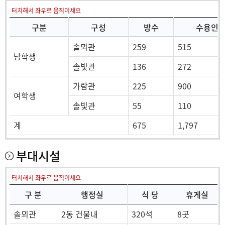
터치해서 좌우로 움직이세요
구분
구성
방수
수용인
솔뫼관
259
515
남학생
솔빛관
136
272
가람관
225
900
여학생
솔빛관
55
110
계
675
1,797
부대시설
터치해서 좌우로 움직이세요
구 분
행정실
식 당
휴게실
솔뫼관
2동 건물내
320석
8곳