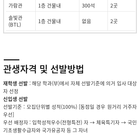
가람관
1층 건물내
300석
2곳
솔빛관
1층 건물내
없음
2곳
(BTL)
관생자격 및 선발방법
재학생 선발
: 해당 학과(부)에서 자체 선발기준에 의거 입사 대상
자 선정
신입생 선발
선발기준 : 모집단위별 성적(100%) [동점일 경우 원거리 거주자
우선]
우선 배정자 : 입학성적우수(전형특전) 자 → 체육특기자 → 국민
기초생활수급자와 국가유공자 등 그 자녀