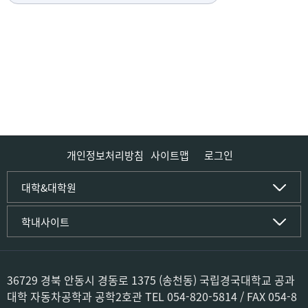
개인정보처리방침
사이트맵
로그인
인문사회·IT대학
대학&대학원
인문·문화학부
국립경국대학교
학내사이트
국어국문학전공
(재)국립경국대학교발전기금
중국어문·문화학전공
글로컬인재양성관(고시원)
한자문화콘텐츠학전공
공동실험실습관
문화유산학전공
공용S/W관리시스템
36729 경북 안동시 경동로 1375 (송천동) 국립경국대학교 공과
미디어문화커뮤니케이션학전공
공자학원
대학 자동차공학과 공학2호관 TEL 054-820-5814 / FAX 054-8
사학전공
공학교육인증시스템